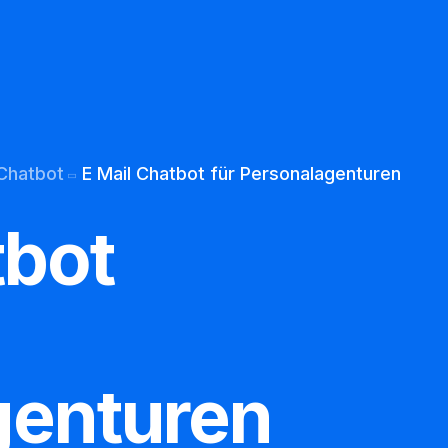
Ueber uns
Datenschutz
 Chatbot
E Mail Chatbot für Personalagenturen
tbot
genturen