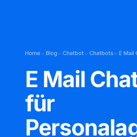
Kunden-Support
Übersetzung per Bot
Home
Blog
Chatbot
Chatbots
E Mail
Permanentes Lernen
E Mail Cha
Chatbot E mail
Chatbot Webseite
für
Chatbot Telefon
Personala