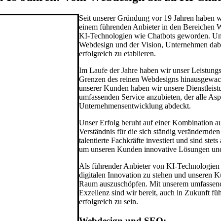
Seit unserer Gründung vor 19 Jahren haben wi
einem führenden Anbieter in den Bereichen 
KI-Technologien wie Chatbots geworden. Uns
Webdesign und der Vision, Unternehmen dabei 
erfolgreich zu etablieren.
Im Laufe der Jahre haben wir unser Leistungs
Grenzen des reinen Webdesigns hinausgewach
unserer Kunden haben wir unsere Dienstleistu
umfassenden Service anzubieten, der alle Asp
Unternehmensentwicklung abdeckt.
Unser Erfolg beruht auf einer Kombination 
Verständnis für die sich ständig verändernde
talentierte Fachkräfte investiert und sind ste
um unseren Kunden innovative Lösungen und 
Als führender Anbieter von KI-Technologien w
digitalen Innovation zu stehen und unseren Ku
Raum auszuschöpfen. Mit unserem umfassen
Exzellenz sind wir bereit, auch in Zukunft f
erfolgreich zu sein.
Webdesign und SEO: