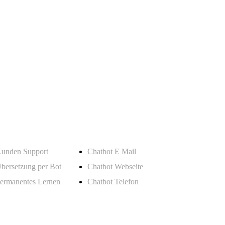
orteile Chatbots
Besonderheiten
unden Support
Chatbot E Mail
bersetzung per Bot
Chatbot Webseite
ermanentes Lernen
Chatbot Telefon