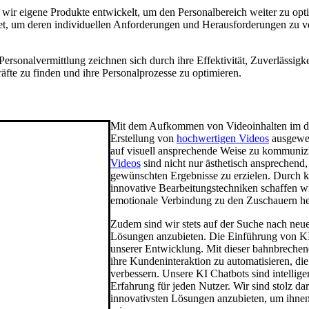
 wir eigene Produkte entwickelt, um den Personalbereich weiter zu op
, um deren individuellen Anforderungen und Herausforderungen zu ve
rsonalvermittlung zeichnen sich durch ihre Effektivität, Zuverlässigkei
räfte zu finden und ihre Personalprozesse zu optimieren.
Mit dem Aufkommen von Videoinhalten im dig
Erstellung von
hochwertigen Videos
ausgewei
auf visuell ansprechende Weise zu kommunizi
Videos
sind nicht nur ästhetisch ansprechend, 
gewünschten Ergebnisse zu erzielen. Durch kr
innovative Bearbeitungstechniken schaffen w
emotionale Verbindung zu den Zuschauern her
Zudem sind wir stets auf der Suche nach ne
Lösungen anzubieten. Die Einführung von KI 
unserer Entwicklung. Mit dieser bahnbreche
ihre Kundeninteraktion zu automatisieren, die
verbessern. Unsere KI Chatbots sind intelligent
Erfahrung für jeden Nutzer. Wir sind stolz da
innovativsten Lösungen anzubieten, um ihnen d