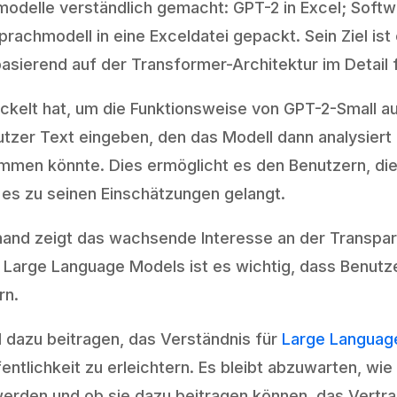
odelle verständlich gemacht: GPT-2 in Excel; Softw
prachmodell in eine Exceldatei gepackt. Sein Ziel ist
ierend auf der Transformer-Architektur im Detail f
ickelt hat, um die Funktionsweise von GPT-2-Small au
nutzer Text eingeben, den das Modell dann analysier
mmen könnte. Dies ermöglicht es den Benutzern, die
 es zu seinen Einschätzungen gelangt.
nand zeigt das wachsende Interesse an der Transpar
Large Language Models ist es wichtig, dass Benutze
rn.
d dazu beitragen, das Verständnis für
Large Languag
entlichkeit zu erleichtern. Es bleibt abzuwarten, wie 
rden und ob sie dazu beitragen können, das Vertrau