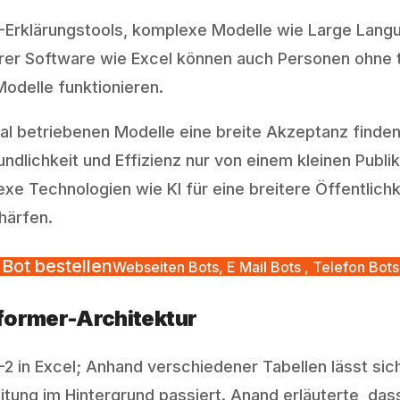
 KI-Erklärungstools, komplexe Modelle wie Large La
rer Software wie Excel können auch Personen ohne 
odelle funktionieren.
kal betriebenen Modelle eine breite Akzeptanz finde
ndlichkeit und Effizienz nur von einem kleinen Pub
exe Technologien wie KI für eine breitere Öffentlic
härfen.
Bot bestellen
Webseiten Bots, E Mail Bots , Telefon Bots
sformer-Architektur
 in Excel; Anhand verschiedener Tabellen lässt sic
tung im Hintergrund passiert. Anand erläuterte, das