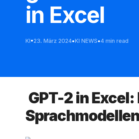
in Excel
KI
23. März 2024
KI NEWS
4 min read
GPT-2 in Excel: 
Sprachmodelle