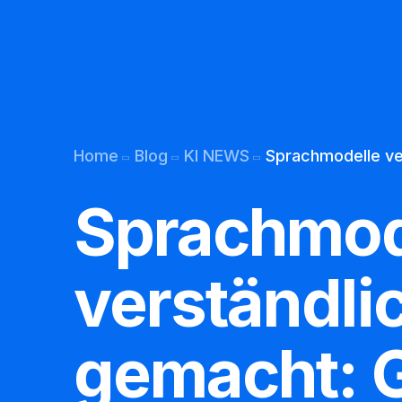
Kunden-Support
Übersetzung per Bot
Home
Blog
KI NEWS
Sprachmodelle ve
Permanentes Lernen
Sprachmod
Chatbot E mail
Chatbot Webseite
verständli
Chatbot Telefon
gemacht: 