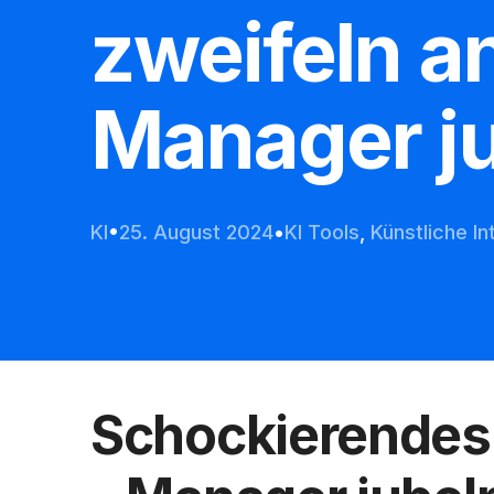
zweifeln an
Manager ju
KI
25. August 2024
KI Tools
,
Künstliche In
Schockierendes 