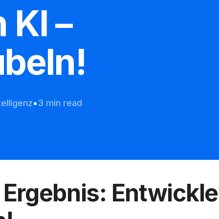
 KI –
beln!
telligenz
3 min read
Ergebnis: Entwickler