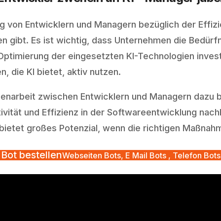
on Entwicklern und Managern bezüglich der Effizien
gibt. Es ist wichtig, dass Unternehmen die Bedürfn
ptimierung der eingesetzten KI-Technologien investie
 die KI bietet, aktiv nutzen.
narbeit zwischen Entwicklern und Managern dazu bei
ität und Effizienz in der Softwareentwicklung nachha
bietet großes Potenzial, wenn die richtigen Maßnah
Bot bestellen
Webseiten Bots, E Mail Bots , Telefon Bots