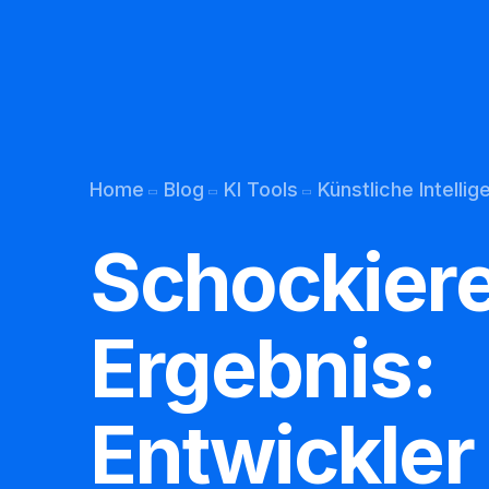
Kunden-Support
Übersetzung per Bot
Home
Blog
KI Tools
Künstliche Intellig
Permanentes Lernen
Schockier
Chatbot E mail
Chatbot Webseite
Ergebnis:
Chatbot Telefon
Entwickler