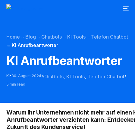
Home
Blog
Chatbots
KI Tools
Telefon Chatbot
KI Anrufbeantworter
KI Anrufbeantworter
KI
30. August 2024
Chatbots
,
KI Tools
,
Telefon Chatbot
5 min read
Warum Ihr Unternehmen nicht mehr auf einen 
Anrufbeantworter verzichten kann: Entdecken
Zukunft des Kundenservice!