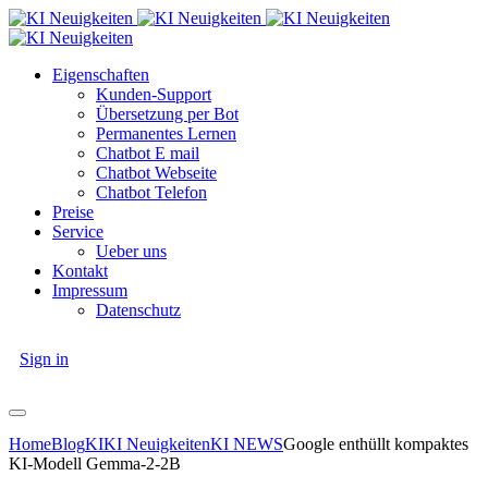
Eigenschaften
Kunden-Support
Übersetzung per Bot
Permanentes Lernen
Chatbot E mail
Chatbot Webseite
Chatbot Telefon
Preise
Service
Ueber uns
Kontakt
Impressum
Datenschutz
Sign in
Home
Blog
KI
KI Neuigkeiten
KI NEWS
Google enthüllt kompaktes
KI-Modell Gemma-2-2B