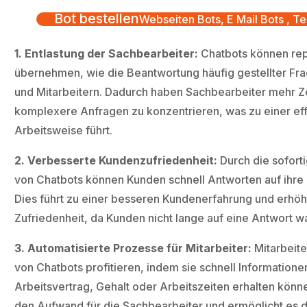
Bot bestellen
Webseiten Bots, E Mail Bots , Te
1. Entlastung der Sachbearbeiter:
Chatbots können rep
übernehmen, wie die Beantwortung häufig gestellter Fr
und Mitarbeitern. Dadurch haben Sachbearbeiter mehr Zei
komplexere Anfragen zu konzentrieren, was zu einer eff
Arbeitsweise führt.
2. Verbesserte Kundenzufriedenheit:
Durch die sofort
von Chatbots können Kunden schnell Antworten auf ihre 
Dies führt zu einer besseren Kundenerfahrung und erhöh
Zufriedenheit, da Kunden nicht lange auf eine Antwort 
3. Automatisierte Prozesse für Mitarbeiter:
Mitarbeit
von Chatbots profitieren, indem sie schnell Informatione
Arbeitsvertrag, Gehalt oder Arbeitszeiten erhalten könne
den Aufwand für die Sachbearbeiter und ermöglicht es d