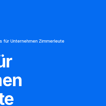
Ueber uns
Datenschutz
s für Unternehmen Zimmerleute
ür
men
te