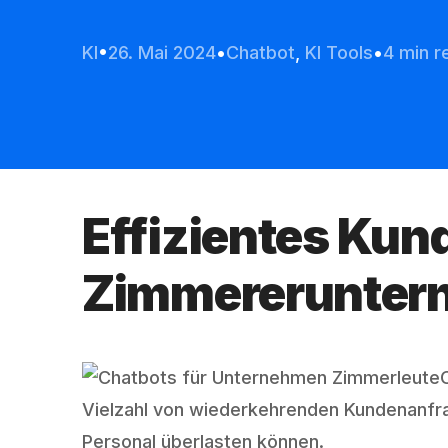
KI
26. Mai 2024
Chatbot
,
KI Tools
4 min r
Effizientes Ku
Zimmereruntern
Vielzahl von wiederkehrenden Kundenanfra
Personal überlasten können.