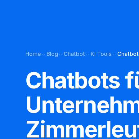
Kunden-Support
Übersetzung per Bot
Home
Blog
Chatbot
KI Tools
Chatbot
Permanentes Lernen
Chatbots f
Chatbot E mail
Chatbot Webseite
Unterneh
Chatbot Telefon
Zimmerleu