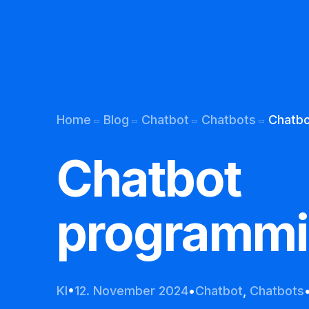
Kunden-Support
Übersetzung per Bot
Home
Blog
Chatbot
Chatbots
Chatbo
Permanentes Lernen
Chatbot
Chatbot E mail
Chatbot Webseite
programmi
Chatbot Telefon
KI
12. November 2024
Chatbot
,
Chatbots