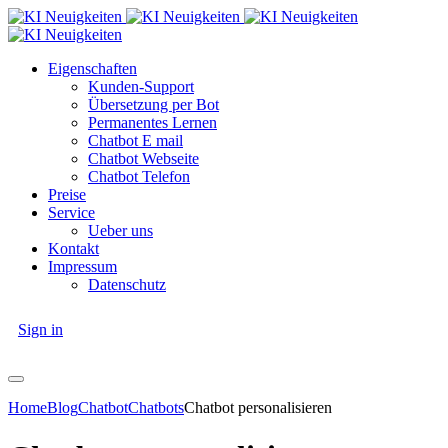
Eigenschaften
Kunden-Support
Übersetzung per Bot
Permanentes Lernen
Chatbot E mail
Chatbot Webseite
Chatbot Telefon
Preise
Service
Ueber uns
Kontakt
Impressum
Datenschutz
Sign in
Home
Blog
Chatbot
Chatbots
Chatbot personalisieren