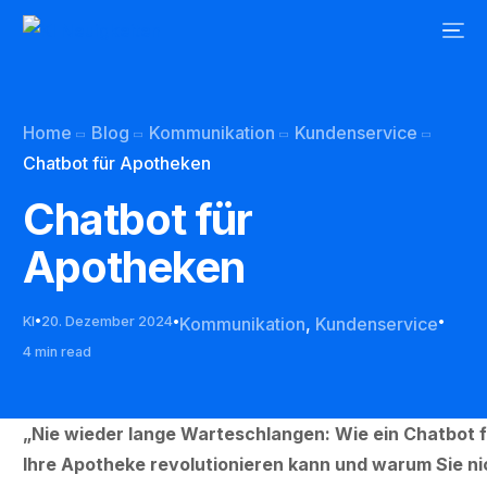
Home
Blog
Kommunikation
Kundenservice
Chatbot für Apotheken
Chatbot für
Apotheken
KI
20. Dezember 2024
Kommunikation
,
Kundenservice
4 min read
„Nie wieder lange Warteschlangen: Wie ein Chatbot 
Ihre Apotheke revolutionieren kann und warum Sie ni