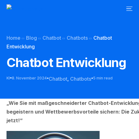
Home
Blog
Chatbot
Chatbots
Chatbot
Entwicklung
Chatbot Entwicklung
KI
8. November 2024
Chatbot
,
Chatbots
5 min read
„Wie Sie mit maßgeschneiderter Chatbot-Entwicklun
begeistern und Wettbewerbsvorteile sichern: Die Zu
jetzt!“