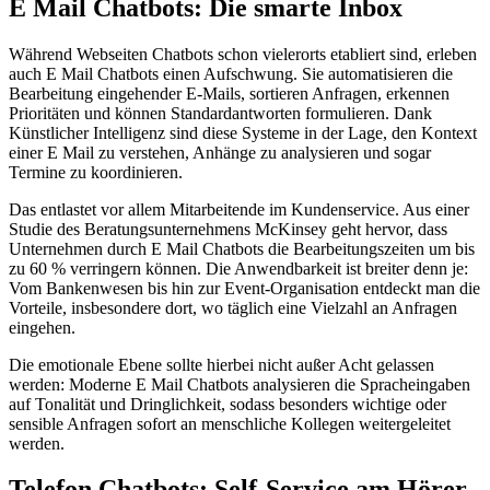
E Mail Chatbots: Die smarte Inbox
Während Webseiten Chatbots schon vielerorts etabliert sind, erleben
auch E Mail Chatbots einen Aufschwung. Sie automatisieren die
Bearbeitung eingehender E-Mails, sortieren Anfragen, erkennen
Prioritäten und können Standardantworten formulieren. Dank
Künstlicher Intelligenz sind diese Systeme in der Lage, den Kontext
einer E Mail zu verstehen, Anhänge zu analysieren und sogar
Termine zu koordinieren.
Das entlastet vor allem Mitarbeitende im Kundenservice. Aus einer
Studie des Beratungsunternehmens McKinsey geht hervor, dass
Unternehmen durch E Mail Chatbots die Bearbeitungszeiten um bis
zu 60 % verringern können. Die Anwendbarkeit ist breiter denn je:
Vom Bankenwesen bis hin zur Event-Organisation entdeckt man die
Vorteile, insbesondere dort, wo täglich eine Vielzahl an Anfragen
eingehen.
Die emotionale Ebene sollte hierbei nicht außer Acht gelassen
werden: Moderne E Mail Chatbots analysieren die Spracheingaben
auf Tonalität und Dringlichkeit, sodass besonders wichtige oder
sensible Anfragen sofort an menschliche Kollegen weitergeleitet
werden.
Telefon Chatbots: Self-Service am Hörer