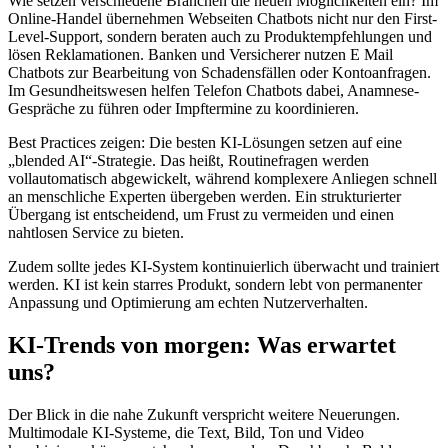
Wie setzen verschiedene Branchen die neuen Möglichkeiten ein? Im
Online-Handel übernehmen Webseiten Chatbots nicht nur den First-
Level-Support, sondern beraten auch zu Produktempfehlungen und
lösen Reklamationen. Banken und Versicherer nutzen E Mail
Chatbots zur Bearbeitung von Schadensfällen oder Kontoanfragen.
Im Gesundheitswesen helfen Telefon Chatbots dabei, Anamnese-
Gespräche zu führen oder Impftermine zu koordinieren.
Best Practices zeigen: Die besten KI-Lösungen setzen auf eine
„blended AI“-Strategie. Das heißt, Routinefragen werden
vollautomatisch abgewickelt, während komplexere Anliegen schnell
an menschliche Experten übergeben werden. Ein strukturierter
Übergang ist entscheidend, um Frust zu vermeiden und einen
nahtlosen Service zu bieten.
Zudem sollte jedes KI-System kontinuierlich überwacht und trainiert
werden. KI ist kein starres Produkt, sondern lebt von permanenter
Anpassung und Optimierung am echten Nutzerverhalten.
KI-Trends von morgen: Was erwartet
uns?
Der Blick in die nahe Zukunft verspricht weitere Neuerungen.
Multimodale KI-Systeme, die Text, Bild, Ton und Video