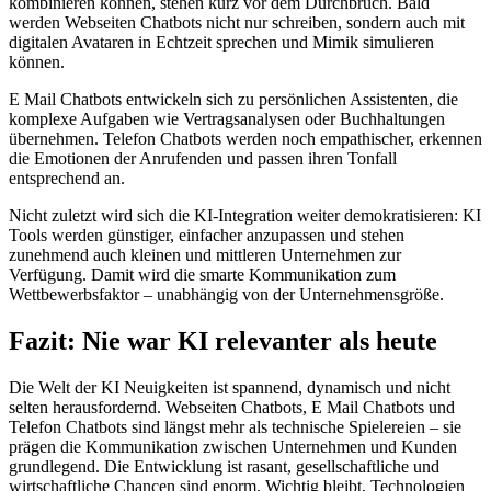
kombinieren können, stehen kurz vor dem Durchbruch. Bald
werden Webseiten Chatbots nicht nur schreiben, sondern auch mit
digitalen Avataren in Echtzeit sprechen und Mimik simulieren
können.
E Mail Chatbots entwickeln sich zu persönlichen Assistenten, die
komplexe Aufgaben wie Vertragsanalysen oder Buchhaltungen
übernehmen. Telefon Chatbots werden noch empathischer, erkennen
die Emotionen der Anrufenden und passen ihren Tonfall
entsprechend an.
Nicht zuletzt wird sich die KI-Integration weiter demokratisieren: KI
Tools werden günstiger, einfacher anzupassen und stehen
zunehmend auch kleinen und mittleren Unternehmen zur
Verfügung. Damit wird die smarte Kommunikation zum
Wettbewerbsfaktor – unabhängig von der Unternehmensgröße.
Fazit: Nie war KI relevanter als heute
Die Welt der KI Neuigkeiten ist spannend, dynamisch und nicht
selten herausfordernd. Webseiten Chatbots, E Mail Chatbots und
Telefon Chatbots sind längst mehr als technische Spielereien – sie
prägen die Kommunikation zwischen Unternehmen und Kunden
grundlegend. Die Entwicklung ist rasant, gesellschaftliche und
wirtschaftliche Chancen sind enorm. Wichtig bleibt, Technologien