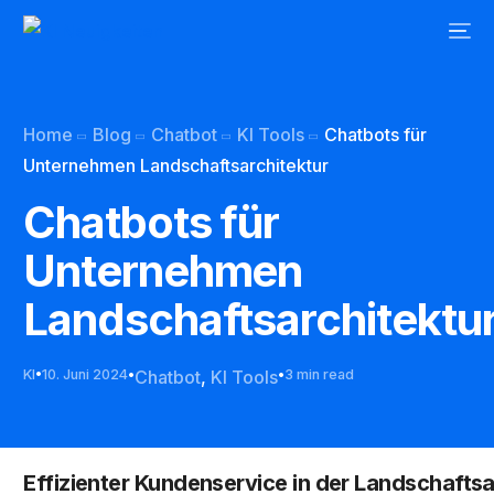
Home
Blog
Chatbot
KI Tools
Chatbots für
Unternehmen Landschaftsarchitektur
Chatbots für
Unternehmen
Landschaftsarchitektu
KI
10. Juni 2024
Chatbot
,
KI Tools
3 min read
Effizienter Kundenservice in der Landschaftsa